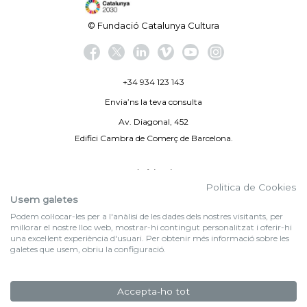
© Fundació Catalunya Cultura
+34 934 123 143
Envia’ns la teva consulta
Av. Diagonal, 452
Edifici Cambra de Comerç de Barcelona.
Avís legal
Politica de Cookies
Politica de privacitat
Usem galetes
Podem col·locar-les per a l'anàlisi de les dades dels nostres visitants, per
By 100X100NET
millorar el nostre lloc web, mostrar-hi contingut personalitzat i oferir-hi
una excel·lent experiència d'usuari. Per obtenir més informació sobre les
galetes que usem, obriu la configuració.
f (NEWSLETTER)
Subscriu-te al nostre bulletí
Accepta-ho tot