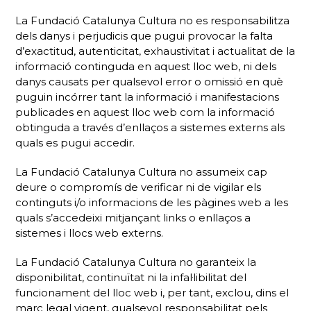
La Fundació Catalunya Cultura no es responsabilitza
dels danys i perjudicis que pugui provocar la falta
d’exactitud, autenticitat, exhaustivitat i actualitat de la
informació continguda en aquest lloc web, ni dels
danys causats per qualsevol error o omissió en què
puguin incórrer tant la informació i manifestacions
publicades en aquest lloc web com la informació
obtinguda a través d’enllaços a sistemes externs als
quals es pugui accedir.
La Fundació Catalunya Cultura no assumeix cap
deure o compromís de verificar ni de vigilar els
continguts i/o informacions de les pàgines web a les
quals s’accedeixi mitjançant links o enllaços a
sistemes i llocs web externs.
La Fundació Catalunya Cultura no garanteix la
disponibilitat, continuïtat ni la infal·libilitat del
funcionament del lloc web i, per tant, exclou, dins el
marc legal vigent, qualsevol responsabilitat pels