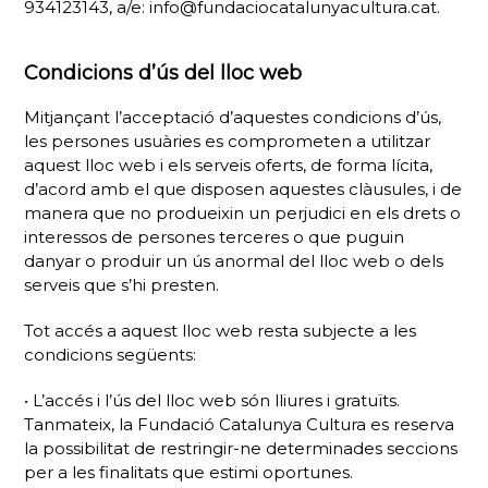
934123143, a/e: info@fundaciocatalunyacultura.cat.
Condicions d’ús del lloc web
Mitjançant l’acceptació d’aquestes condicions d’ús,
les persones usuàries es comprometen a utilitzar
aquest lloc web i els serveis oferts, de forma lícita,
d’acord amb el que disposen aquestes clàusules, i de
manera que no produeixin un perjudici en els drets o
interessos de persones terceres o que puguin
danyar o produir un ús anormal del lloc web o dels
serveis que s’hi presten.
Tot accés a aquest lloc web resta subjecte a les
condicions següents:
• L’accés i l’ús del lloc web són lliures i gratuïts.
Tanmateix, la Fundació Catalunya Cultura es reserva
la possibilitat de restringir-ne determinades seccions
per a les finalitats que estimi oportunes.