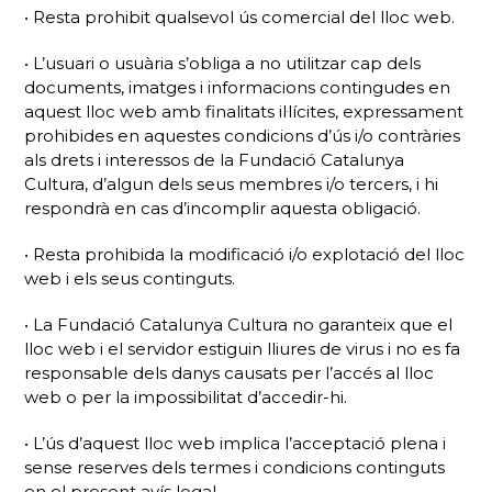
• Resta prohibit qualsevol ús comercial del lloc web.
• L’usuari o usuària s’obliga a no utilitzar cap dels
documents, imatges i informacions contingudes en
aquest lloc web amb finalitats il·lícites, expressament
prohibides en aquestes condicions d’ús i/o contràries
als drets i interessos de la Fundació Catalunya
Cultura, d’algun dels seus membres i/o tercers, i hi
respondrà en cas d’incomplir aquesta obligació.
• Resta prohibida la modificació i/o explotació del lloc
web i els seus continguts.
• La Fundació Catalunya Cultura no garanteix que el
lloc web i el servidor estiguin lliures de virus i no es fa
responsable dels danys causats per l’accés al lloc
web o per la impossibilitat d’accedir-hi.
• L’ús d’aquest lloc web implica l’acceptació plena i
sense reserves dels termes i condicions continguts
en el present avís legal.