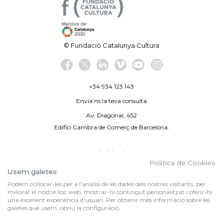
© Fundació Catalunya Cultura
+34 934 123 143
Envia’ns la teva consulta
Av. Diagonal, 452
Edifici Cambra de Comerç de Barcelona.
Avís legal
Politica de Cookies
Politica de privacitat
Usem galetes
Podem col·locar-les per a l'anàlisi de les dades dels nostres visitants, per
By 100X100NET
millorar el nostre lloc web, mostrar-hi contingut personalitzat i oferir-hi
una excel·lent experiència d'usuari. Per obtenir més informació sobre les
galetes que usem, obriu la configuració.
f (NEWSLETTER)