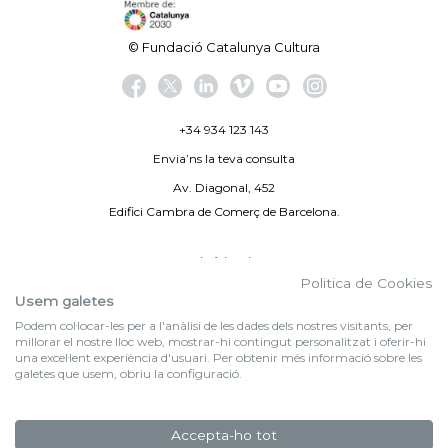
© Fundació Catalunya Cultura
+34 934 123 143
Envia’ns la teva consulta
Av. Diagonal, 452
Edifici Cambra de Comerç de Barcelona.
Avís legal
Politica de Cookies
Politica de privacitat
Usem galetes
Podem col·locar-les per a l'anàlisi de les dades dels nostres visitants, per
By 100X100NET
millorar el nostre lloc web, mostrar-hi contingut personalitzat i oferir-hi
una excel·lent experiència d'usuari. Per obtenir més informació sobre les
galetes que usem, obriu la configuració.
f (NEWSLETTER)
Subscriu-te al nostre bulletí
Accepta-ho tot