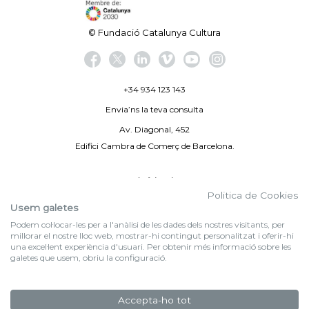
© Fundació Catalunya Cultura
+34 934 123 143
Envia’ns la teva consulta
Av. Diagonal, 452
Edifici Cambra de Comerç de Barcelona.
Avís legal
Politica de Cookies
Politica de privacitat
Usem galetes
Podem col·locar-les per a l'anàlisi de les dades dels nostres visitants, per
By 100X100NET
millorar el nostre lloc web, mostrar-hi contingut personalitzat i oferir-hi
una excel·lent experiència d'usuari. Per obtenir més informació sobre les
galetes que usem, obriu la configuració.
f (NEWSLETTER)
Subscriu-te al nostre bulletí
Accepta-ho tot