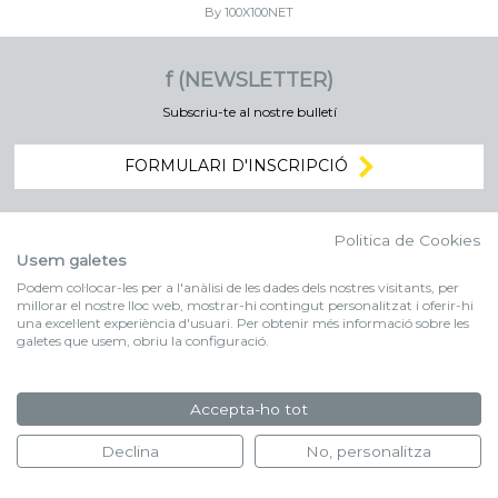
By 100X100NET
f (NEWSLETTER)
Subscriu-te al nostre bulletí
FORMULARI D'INSCRIPCIÓ
Politica de Cookies
Usem galetes
Podem col·locar-les per a l'anàlisi de les dades dels nostres visitants, per
millorar el nostre lloc web, mostrar-hi contingut personalitzat i oferir-hi
una excel·lent experiència d'usuari. Per obtenir més informació sobre les
galetes que usem, obriu la configuració.
Accepta-ho tot
Declina
No, personalitza