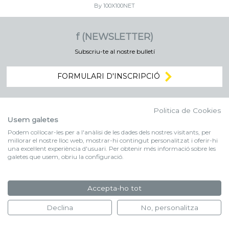
By 100X100NET
f (NEWSLETTER)
Subscriu-te al nostre bulletí
FORMULARI D'INSCRIPCIÓ
Politica de Cookies
Usem galetes
Podem col·locar-les per a l'anàlisi de les dades dels nostres visitants, per
millorar el nostre lloc web, mostrar-hi contingut personalitzat i oferir-hi
una excel·lent experiència d'usuari. Per obtenir més informació sobre les
galetes que usem, obriu la configuració.
Accepta-ho tot
Declina
No, personalitza