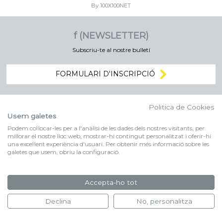
By 100X100NET
f (NEWSLETTER)
Subscriu-te al nostre bulletí
FORMULARI D'INSCRIPCIÓ
Politica de Cookies
Usem galetes
Podem col·locar-les per a l'anàlisi de les dades dels nostres visitants, per
millorar el nostre lloc web, mostrar-hi contingut personalitzat i oferir-hi
una excel·lent experiència d'usuari. Per obtenir més informació sobre les
galetes que usem, obriu la configuració.
Accepta-ho tot
Declina
No, personalitza