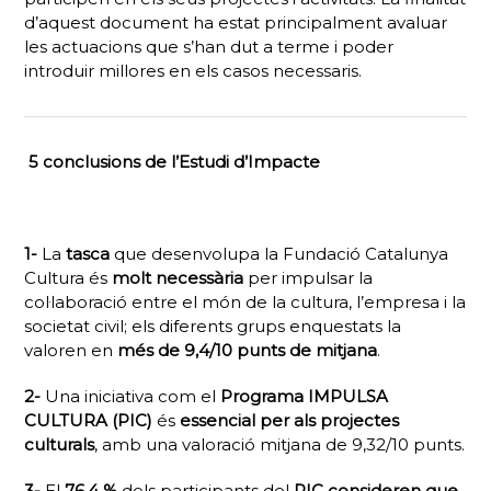
d’aquest document ha estat principalment avaluar
les actuacions que s’han dut a terme i poder
introduir millores en els casos necessaris.
5 conclusions de l’Estudi d’Impacte
1-
La
tasca
que desenvolupa la Fundació Catalunya
Cultura és
molt necessària
per impulsar la
col·laboració entre el món de la cultura, l’empresa i la
societat civil; els diferents grups enquestats la
valoren en
més de 9,4/10 punts de mitjana
.
2-
Una iniciativa com el
P
rograma IMPULSA
CULTURA (PIC)
és
essencial per als projectes
culturals
, amb una valoració mitjana de 9,32/10 punts.
3-
El
76,4 %
dels participants del
PIC
consideren que