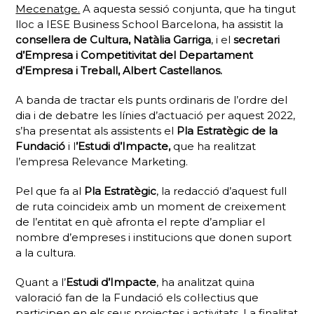
Mecenatge.
A aquesta sessió conjunta, que ha tingut
lloc a IESE Business School Barcelona, ha assistit la
consellera de Cultura, Natàlia Garriga
, i el
secretari
d’Empresa i Competitivitat del Departament
d’Empresa i Treball, Albert Castellanos.
A banda de tractar els punts ordinaris de l’ordre del
dia i de debatre les línies d’actuació per aquest 2022,
s’ha presentat als assistents el
Pla Estratègic de la
Fundació
i l
’Estudi d’Impacte,
que ha realitzat
l’empresa Relevance Marketing.
Pel que fa al
Pla Estratègic
, la redacció d’aquest full
de ruta coincideix amb un moment de creixement
de l’entitat en què afronta el repte d’ampliar el
nombre d’empreses i institucions que donen suport
a la cultura.
Quant a l’
Estudi d’Impacte
, ha analitzat quina
valoració fan de la Fundació els col·lectius que
participen en els seus projectes i activitats. La finalitat