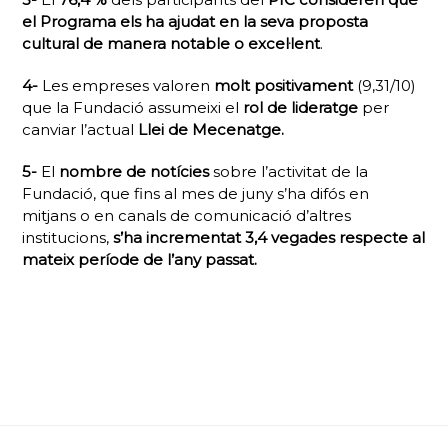
el Programa
els ha ajudat en la seva proposta
cultura
l
de
manera
notable o excel·lent
.
4-
Les empreses valoren
molt positivament
(9,31/10)
que la Fundació assumeixi el
rol de lideratge
per
canviar l’actual
Llei de
Mecenatge
.
5-
El
nombre de notícies
sobre l’activitat de la
Fundació, que fins al mes de juny s’ha difós en
mitjans o en canals de comunicació d’altres
institucions,
s’ha incrementat 3,4 vegades respecte al
mateix període de l’any passat.