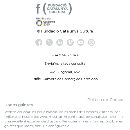
© Fundació Catalunya Cultura
+34 934 123 143
Envia’ns la teva consulta
Av. Diagonal, 452
Edifici Cambra de Comerç de Barcelona.
Avís legal
Politica de Cookies
Politica de privacitat
Usem galetes
Podem col·locar-les per a l'anàlisi de les dades dels nostres visitants, per
By 100X100NET
millorar el nostre lloc web, mostrar-hi contingut personalitzat i oferir-hi
una excel·lent experiència d'usuari. Per obtenir més informació sobre les
galetes que usem, obriu la configuració.
f (NEWSLETTER)