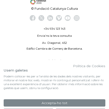
© Fundació Catalunya Cultura
+34 934 123 143
Envia’ns la teva consulta
Av. Diagonal, 452
Edifici Cambra de Comerç de Barcelona.
Avís legal
Politica de Cookies
Politica de privacitat
Usem galetes
Podem col·locar-les per a l'anàlisi de les dades dels nostres visitants, per
By 100X100NET
millorar el nostre lloc web, mostrar-hi contingut personalitzat i oferir-hi
una excel·lent experiència d'usuari. Per obtenir més informació sobre les
galetes que usem, obriu la configuració.
f (NEWSLETTER)
Subscriu-te al nostre bulletí
Accepta-ho tot