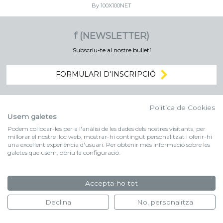
By 100X100NET
f (NEWSLETTER)
Subscriu-te al nostre bulletí
FORMULARI D'INSCRIPCIÓ
Politica de Cookies
Usem galetes
Podem col·locar-les per a l'anàlisi de les dades dels nostres visitants, per
millorar el nostre lloc web, mostrar-hi contingut personalitzat i oferir-hi
una excel·lent experiència d'usuari. Per obtenir més informació sobre les
galetes que usem, obriu la configuració.
Accepta-ho tot
Declina
No, personalitza