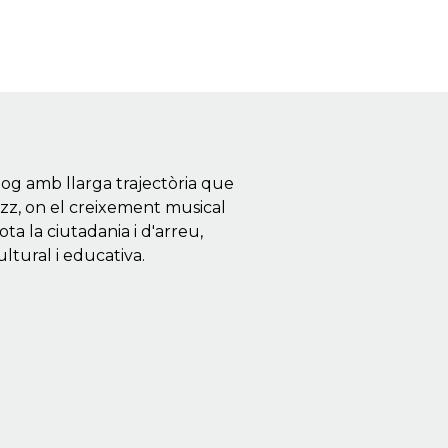
og amb llarga trajectòria que
azz, on el creixement musical
a la ciutadania i d'arreu,
ultural i educativa.