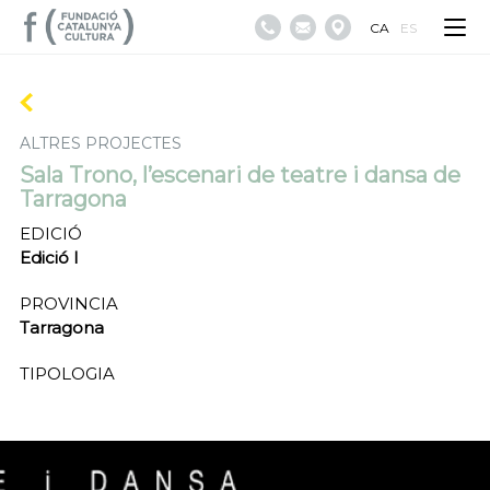
CA
ES
ALTRES PROJECTES
Sala Trono, l’escenari de teatre i dansa de
Tarragona
EDICIÓ
Edició I
PROVINCIA
Tarragona
TIPOLOGIA