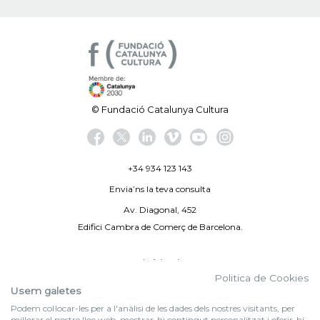
© Fundació Catalunya Cultura
+34 934 123 143
Envia’ns la teva consulta
Av. Diagonal, 452
Edifici Cambra de Comerç de Barcelona.
Avís legal
Politica de Cookies
Politica de privacitat
Usem galetes
Podem col·locar-les per a l'anàlisi de les dades dels nostres visitants, per
By 100X100NET
millorar el nostre lloc web, mostrar-hi contingut personalitzat i oferir-hi