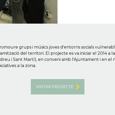
 promoure grups i músics joves d'entorns socials vulnerable
inamització del territori. El projecte es va iniciar el 2014 
Andreu i Sant Martí), en conveni amb l'Ajuntament i en e
ciatives a la zona.
VISITAR PROJECTE