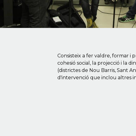
Consisteix a fer valdre, formar i
cohesió social, la projecció i la d
(districtes de Nou Barris, Sant 
d'intervenció que inclou altres ini