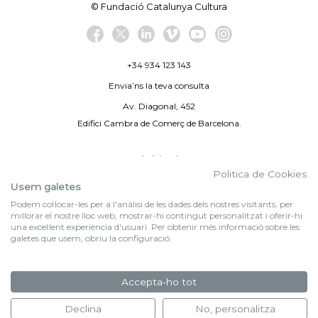
© Fundació Catalunya Cultura
+34 934 123 143
Envia’ns la teva consulta
Av. Diagonal, 452
Edifici Cambra de Comerç de Barcelona.
Avís legal
Politica de Cookies
Politica de privacitat
Usem galetes
Podem col·locar-les per a l'anàlisi de les dades dels nostres visitants, per
By 100X100NET
millorar el nostre lloc web, mostrar-hi contingut personalitzat i oferir-hi
una excel·lent experiència d'usuari. Per obtenir més informació sobre les
galetes que usem, obriu la configuració.
f (NEWSLETTER)
Subscriu-te al nostre bulletí
Accepta-ho tot
FORMULARI D'INSCRIPCIÓ
Declina
No, personalitza