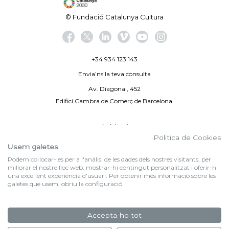
© Fundació Catalunya Cultura
+34 934 123 143
Envia’ns la teva consulta
Av. Diagonal, 452
Edifici Cambra de Comerç de Barcelona.
Avís legal
Politica de Cookies
Politica de privacitat
Usem galetes
Podem col·locar-les per a l'anàlisi de les dades dels nostres visitants, per
By 100X100NET
millorar el nostre lloc web, mostrar-hi contingut personalitzat i oferir-hi
una excel·lent experiència d'usuari. Per obtenir més informació sobre les
galetes que usem, obriu la configuració.
f (NEWSLETTER)
Subscriu-te al nostre bulletí
Accepta-ho tot