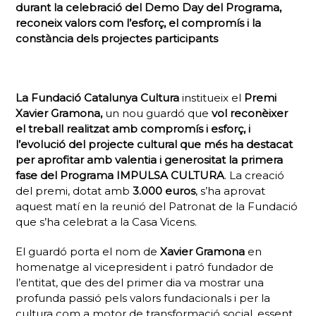
durant la celebració del
Demo Day
del Programa,
reconeix valors com l’esforç, el compromís i la
constància dels projectes participants
La Fundació Catalunya Cultura
institueix el
Premi
Xavier Gramona,
un nou guardó que
vol reconèixer
el treball realitzat amb compromís i esforç, i
l’evolució del projecte cultural que més ha destacat
per aprofitar amb valentia i generositat la primera
fase del Programa IMPULSA CULTURA
. La creació
del premi, dotat amb
3.000 euros
, s’ha aprovat
aquest matí en la reunió del Patronat de la Fundació
que s’ha celebrat a la Casa Vicens.
El guardó porta el nom de
Xavier Gramona
en
homenatge al vicepresident i patró fundador de
l’entitat, que des del primer dia va mostrar una
profunda passió pels valors fundacionals i per la
cultura com a motor de transformació social, essent