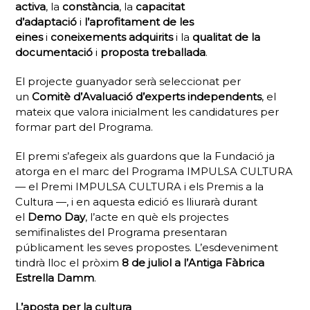
activa
, la
constància
, la
capacitat
d’adaptació
i
l’aprofitament de les
eines
i
coneixements adquirits
i la
qualitat de la
documentació
i
proposta treballada
.
El projecte guanyador serà seleccionat per
un
Comitè d’Avaluació d’experts independents
, el
mateix que valora inicialment les candidatures per
formar part del Programa.
El premi s’afegeix als guardons que la Fundació ja
atorga en el marc del Programa IMPULSA CULTURA
— el Premi IMPULSA CULTURA i els Premis a la
Cultura —, i en aquesta edició es lliurarà durant
el
Demo Day
, l’acte en què els projectes
semifinalistes del Programa presentaran
públicament les seves propostes. L’esdeveniment
tindrà lloc el pròxim
8 de juliol a l’Antiga Fàbrica
Estrella Damm
.
L’aposta per la cultura