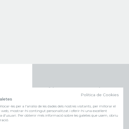
f (NEWSLETTER)
Politica de Cookies
aletes
Subscriu-te al nostre bulletí
locar-les per a l'anàlisi de les dades dels nostres visitants, per millorar el
c web, mostrar-hi contingut personalitzat i oferir-hi una excel·lent
a d'usuari. Per obtenir més informació sobre les galetes que usem, obriu
FORMULARI
ració.
D'INSCRIPCIÓ