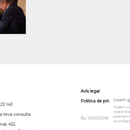
Avís legal
Usem g
Politica de privacitat
123 143
Podem col·
nostre llo
la teva consulta
experiènci
By 100X100NET
la configu
nal, 452