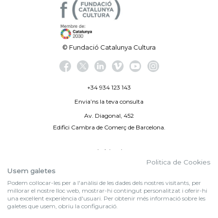
© Fundació Catalunya Cultura
+34 934 123 143
Envia’ns la teva consulta
Av. Diagonal, 452
Edifici Cambra de Comerç de Barcelona.
Avís legal
Politica de Cookies
Politica de privacitat
Usem galetes
Podem col·locar-les per a l'anàlisi de les dades dels nostres visitants, per
By 100X100NET
millorar el nostre lloc web, mostrar-hi contingut personalitzat i oferir-hi
una excel·lent experiència d'usuari. Per obtenir més informació sobre les
galetes que usem, obriu la configuració.
f (NEWSLETTER)