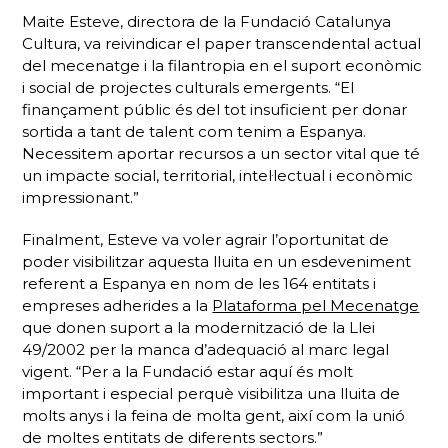
Maite Esteve, directora de la Fundació Catalunya
Cultura, va reivindicar el paper transcendental actual
del mecenatge i la filantropia en el suport econòmic
i social de projectes culturals emergents. “El
finançament públic és del tot insuficient per donar
sortida a tant de talent com tenim a Espanya.
Necessitem aportar recursos a un sector vital que té
un impacte social, territorial, intel·lectual i econòmic
impressionant.”
Finalment, Esteve va voler agrair l’oportunitat de
poder visibilitzar aquesta lluita en un esdeveniment
referent a Espanya en nom de les 164 entitats i
empreses adherides a la
Plataforma pel Mecenatge
que donen suport a la modernització de la Llei
49/2002 per la manca d’adequació al marc legal
vigent. “Per a la Fundació estar aquí és molt
important i especial perquè visibilitza una lluita de
molts anys i la feina de molta gent, així com la unió
de moltes entitats de diferents sectors.”