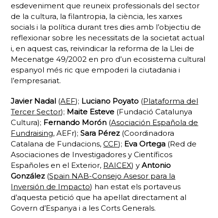
esdeveniment que reuneix professionals del sector
de la cultura, la filantropia, la ciència, les xarxes
socials i la política durant tres dies amb l’objectiu de
reflexionar sobre les necessitats de la societat actual
i, en aquest cas, reivindicar la reforma de la Llei de
Mecenatge 49/2002 en pro d’un ecosistema cultural
espanyol més ric que empoderi la ciutadania i
l’empresariat.
Javier Nadal
(
AEF
);
Luciano Poyato
(
Plataforma del
Tercer Sector
);
Maite Esteve
(Fundació Catalunya
Cultura);
Fernando Morón
(
Asociación Española de
Fundraising
, AEFr);
Sara Pérez
(Coordinadora
Catalana de Fundacions,
CCF
);
Eva Ortega
(Red de
Asociaciones de Investigadores y Científicos
Españoles en el Exterior,
RAICEX
) y
Antonio
González
(
Spain NAB-Consejo Asesor para la
Inversión de Impacto
) han estat els portaveus
d’aquesta petició que ha apel·lat directament al
Govern d’Espanya i a les Corts Generals.