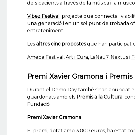
dels pacients a través de la música i la music
Vibez Festival
: projecte que connecta i visibil
una generació i en un sol punt de trobada of
entreteniment.
Les
altres cinc propostes
que han participat c
Ameba Festival
,
Art i Cura
,
LaNau7
,
Nextus
i
T
Premi Xavier Gramona i Premis a
Durant el
Demo Day
també s’han anunciat e
guardonats amb els
Premis a la Cultura
, con
Fundació.
Premi Xavier Gramona
El premi, dotat amb 3.000 euros, ha estat con