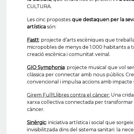
CULTURA.
Les cinc propostes
que destaquen per la seva 
artística
són:
Fastt
: projecte d’arts escèniques que treballa 
micropobles de menys de 1.000 habitants a tra
creació escènica i comunitat veïnal.
GIO Symphonia
: projecte musical que vol se
clàssica per connectar amb nous públics. Cr
convencional i impulsa accions amb impacte soc
Girem Full!Llibres contra el càncer:
Una crida
xarxa collectiva connectada per transformar 
càncer.
Sinèrgic
: iniciativa artística i social que sorg
invisibilitzada dins del sistema sanitari: la n