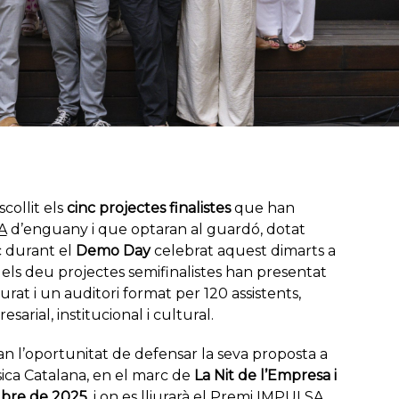
scollit els
cinc projectes finalistes
que han
A
d’enguany i que optaran al guardó, dotat
c durant el
Demo Day
celebrat aquest dimarts a
els deu projectes semifinalistes
han presentat
rat i un auditori format per 120 assistents,
rial, institucional i cultural.
dran l’oportunitat de defensar la seva proposta a
ica Catalana, en el marc de
La Nit de l’Empresa i
ubre de 2025
, i on es lliurarà el Premi IMPULSA