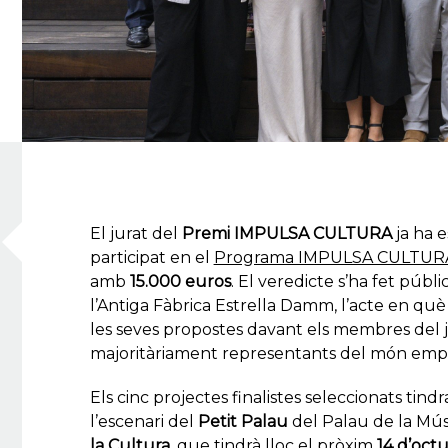
El jurat del
Premi IMPULSA CULTURA
ja ha e
participat en el
Programa IMPULSA CULTUR
amb
15.000 euros
. El veredicte s’ha fet públi
l’Antiga Fàbrica Estrella Damm, l’acte en què 
les seves propostes davant els membres del ju
majoritàriament representants del món empresa
Els cinc projectes finalistes seleccionats tin
l’escenari del
Petit Palau
del Palau de la Mús
la Cultura
, que tindrà lloc el pròxim
14 d’oct