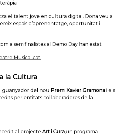
oteràpia
itza el talent jove en cultura digital. Dona veu a
ereix espais d’aprenentatge, oportunitat i
om a semifinalistes al
Demo Day
han estat:
eatre Musical.cat.
 la Cultura
l guanyador del nou
Premi Xavier Gramona
i els
cedits per entitats col·laboradores de la
cedit al projecte
Art i Cura
,un programa