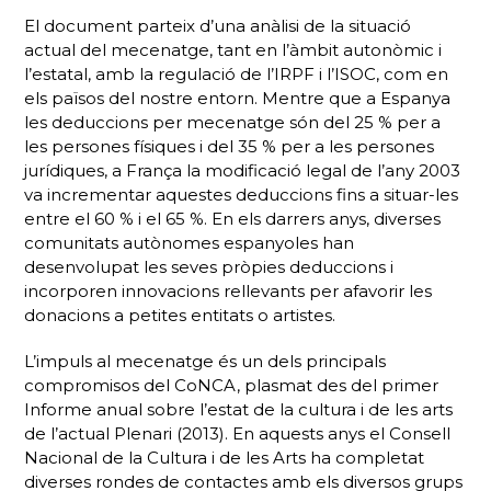
El document parteix d’una anàlisi de la situació
actual del mecenatge, tant en l’àmbit autonòmic i
l’estatal, amb la regulació de l’IRPF i l’ISOC, com en
els països del nostre entorn. Mentre que a Espanya
les deduccions per mecenatge són del 25 % per a
les persones físiques i del 35 % per a les persones
jurídiques, a França la modificació legal de l’any 2003
va incrementar aquestes deduccions fins a situar-les
entre el 60 % i el 65 %. En els darrers anys, diverses
comunitats autònomes espanyoles han
desenvolupat les seves pròpies deduccions i
incorporen innovacions rellevants per afavorir les
donacions a petites entitats o artistes.
L’impuls al mecenatge és un dels principals
compromisos del CoNCA, plasmat des del primer
Informe anual sobre l’estat de la cultura i de les arts
de l’actual Plenari (2013). En aquests anys el Consell
Nacional de la Cultura i de les Arts ha completat
diverses rondes de contactes amb els diversos grups