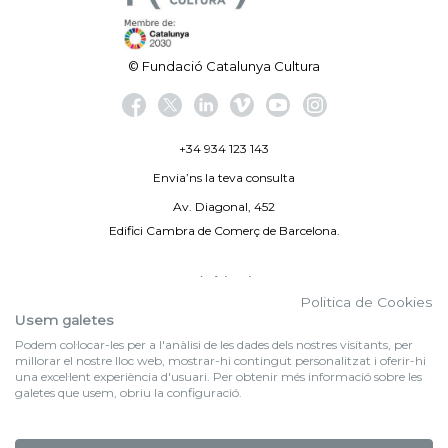
© Fundació Catalunya Cultura
+34 934 123 143
Envia’ns la teva consulta
Av. Diagonal, 452
Edifici Cambra de Comerç de Barcelona.
Avís legal
Politica de Cookies
Politica de privacitat
Usem galetes
Podem col·locar-les per a l'anàlisi de les dades dels nostres visitants, per
By 100X100NET
millorar el nostre lloc web, mostrar-hi contingut personalitzat i oferir-hi
una excel·lent experiència d'usuari. Per obtenir més informació sobre les
galetes que usem, obriu la configuració.
f (NEWSLETTER)
Subscriu-te al nostre bulletí