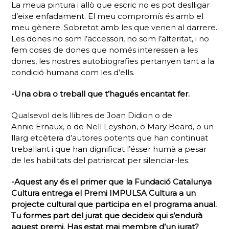
La meua pintura i allò que escric no es pot deslligar
d’eixe enfadament. El meu compromís és amb el
meu gènere. Sobretot amb les que venen al darrere.
Les dones no som l’accessori, no som l’alteritat, i no
fem coses de dones que només interessen a les
dones, les nostres autobiografies pertanyen tant a la
condició humana com les d’ells.
-Una obra o treball que t’hagués encantat fer.
Qualsevol dels llibres de Joan Didion o de
Annie Ernaux, o de Nell Leyshon, o Mary Beard, o un
llarg etcètera d’autores potents que han continuat
treballant i que han dignificat l’ésser humà a pesar
de les habilitats del patriarcat per silenciar-les.
-Aquest any és el primer que la Fundació Catalunya
Cultura entrega el Premi IMPULSA Cultura a un
projecte cultural que participa en el programa anual.
Tu formes part del jurat que decideix qui s’endurà
aquest premi. Has estat mai membre d’un jurat?