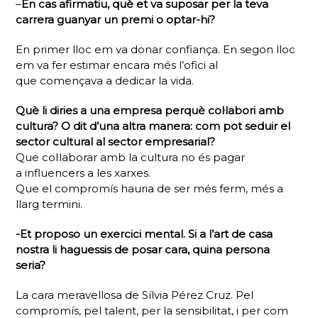
–
En cas afirmatiu, què et va suposar per la teva
carrera guanyar un premi o optar-hi?
En primer lloc em va donar confiança. En segon lloc
em va fer estimar encara més l’ofici al
que començava a dedicar la vida.
Què li diries a una empresa perquè col·labori amb
cultura? O dit d’una altra manera: com pot seduir el
sector cultural al sector empresarial?
Que col·laborar amb la cultura no és pagar
a
influencers
a les xarxes.
Que el compromís hauria de ser més ferm, més a
llarg termini.
-Et proposo un exercici mental. Si a l’art de casa
nostra li haguessis de posar cara, quina persona
seria?
La cara meravellosa de Sílvia Pérez Cruz. Pel
compromís, pel talent, per la sensibilitat, i per com