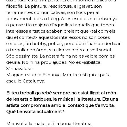
filosofia. La pintura, l’escriptura, el gravat, són
ferramentes comunicatives, són llocs per al
pensament, per a diàleg. A les escoles no s’ensenya
a pensar i la majoria d’aquelles i aquells que tenen
interessos artístics acaben creient que -tal com els
diu el context- aquestos interessos no són coses
serioses, un hobby, potser, però que s’han de dedicar
a treballar en àmbits millor valorats a nivell social.
Sóc pessimista. La nostra feina no es valora com es
deuria. No hi ha prou ajudes. No es visibilitza.
S’infravalora.
M’agrada viure a Espanya. Mentre estigui al país,
escullo Catalunya.
El teu treball gairebé sempre ha estat lligat al món
de les arts plàstiques, la música i la literatura. Ets una
artista compromesa amb el context que t’envolta.
Què t’envolta actualment?
M’envolta la mala llet i la bona literatura.