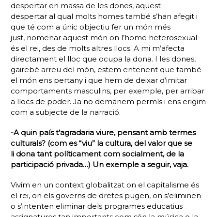
despertar en massa de les dones, aquest
despertar al qual molts homes també s’han afegit i
que té com a únic objectiu fer un món més
just, nomenar aquest món on l’home heterosexual
és el rei, des de molts altres llocs. A mi m’afecta
directament el lloc que ocupa la dona. I les dones,
gairebé arreu del món, estem entenent que també
el món ens pertany i que hem de deixar d’imitar
comportaments masculins, per exemple, per arribar
a llocs de poder. Ja no demanem permís i ens erigim
com a subjecte de la narració.
-A quin país t’agradaria viure, pensant amb termes
culturals? (com es “viu” la cultura, del valor que se
li dona tant políticament com socialment, de la
participació privada…) Un exemple a seguir, vaja.
Vivim en un context globalitzat on el capitalisme és
el rei, on els governs de dretes pugen, on s’eliminen
o s’intenten eliminar dels programes educatius
assignatures tan importants com són la música o la