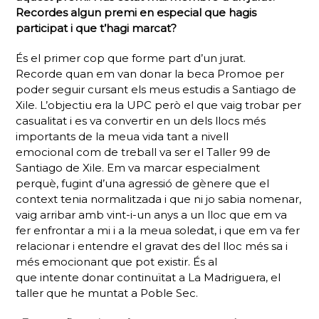
Recordes algun premi en especial que hagis
participat i que t’hagi marcat?
És el primer cop que forme part d’un jurat.
Recorde quan em van donar la beca Promoe per
poder seguir cursant els meus estudis a Santiago de
Xile. L’objectiu era la UPC però el que vaig trobar per
casualitat i es va convertir en un dels llocs més
importants de la meua vida tant a nivell
emocional com de treball va ser el Taller 99 de
Santiago de Xile. Em va marcar especialment
perquè, fugint d’una agressió de gènere que el
context tenia normalitzada i que ni jo sabia nomenar,
vaig arribar amb vint-i-un anys a un lloc que em va
fer enfrontar a mi i a la meua soledat, i que em va fer
relacionar i entendre el gravat des del lloc més sa i
més emocionant que pot existir. És al
que intente donar continuïtat a
La Madriguera
, el
taller que he muntat a Poble Sec.