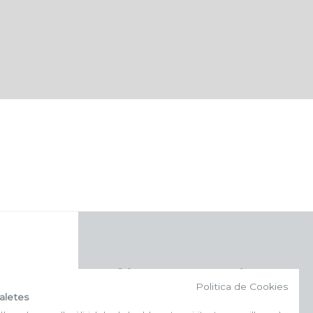
f (NEWSLETTER)
Politica de Cookies
aletes
Subscriu-te al nostre bulletí