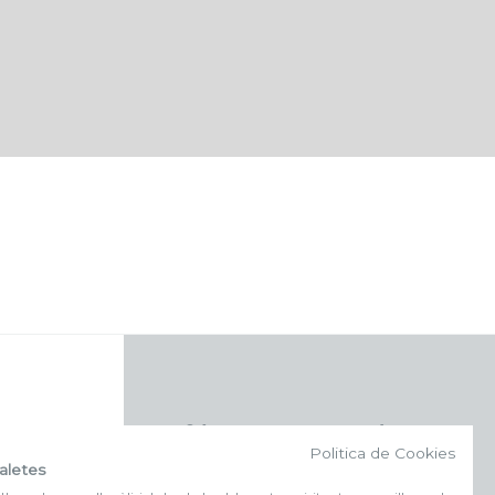
f (NEWSLETTER)
Politica de Cookies
aletes
Subscriu-te al nostre bulletí