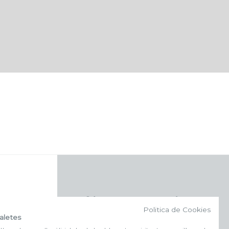
f (NEWSLETTER)
Politica de Cookies
aletes
Subscriu-te al nostre bulletí