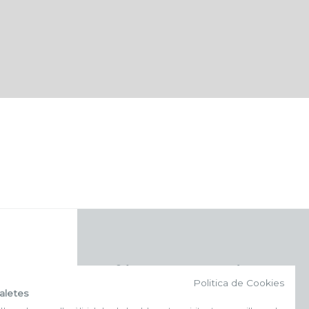
f (NEWSLETTER)
Politica de Cookies
aletes
Subscriu-te al nostre bulletí