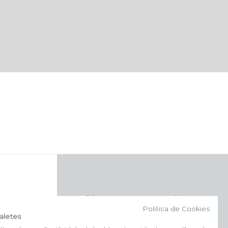
f (NEWSLETTER)
Politica de Cookies
aletes
Subscriu-te al nostre bulletí