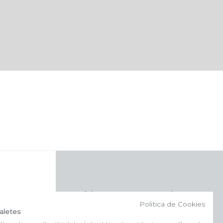
f (NEWSLETTER)
Politica de Cookies
aletes
Subscriu-te al nostre bulletí