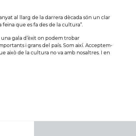
yat al llarg de la darrera dècada són un clar
 feina que es fa des de la cultura”.
n una gala d’èxit on podem trobar
portants i grans del país. Som així. Acceptem-
 això de la cultura no va amb nosaltres. I en