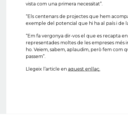
vista com una primera necessitat”.
“Els centenars de projectes que hem acompan
exemple del potencial que hi ha al país i de la
“Em fa vergonya dir-vos el que es recapta e
representades moltes de les empreses més im
ho. Veiem, sabem, aplaudim, però fem com que
passem”.
Llegeix l’article en
aquest enllaç.