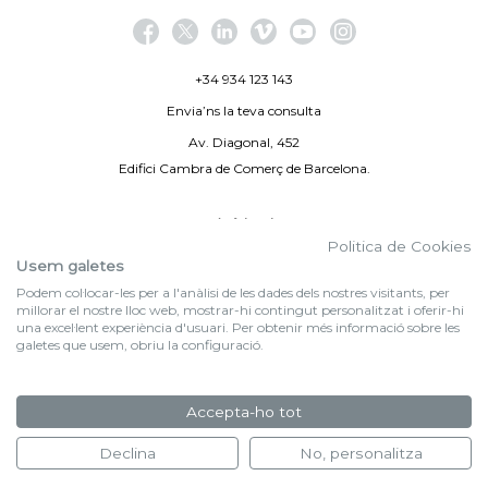
+34 934 123 143
Envia’ns la teva consulta
Av. Diagonal, 452
Edifici Cambra de Comerç de Barcelona.
Avís legal
Politica de Cookies
Politica de privacitat
Usem galetes
Podem col·locar-les per a l'anàlisi de les dades dels nostres visitants, per
By 100X100NET
millorar el nostre lloc web, mostrar-hi contingut personalitzat i oferir-hi
una excel·lent experiència d'usuari. Per obtenir més informació sobre les
galetes que usem, obriu la configuració.
f (NEWSLETTER)
Subscriu-te al nostre bulletí
Accepta-ho tot
FORMULARI D'INSCRIPCIÓ
Declina
No, personalitza