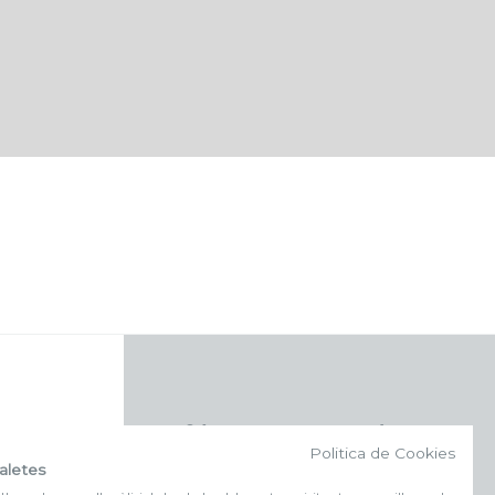
f (NEWSLETTER)
Politica de Cookies
aletes
Subscriu-te al nostre bulletí