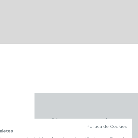
f (NEWSLETTER)
Politica de Cookies
aletes
Subscriu-te al nostre bulletí