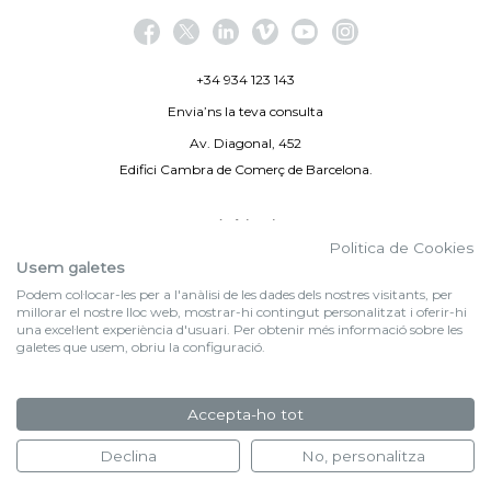
+34 934 123 143
Envia’ns la teva consulta
Av. Diagonal, 452
Edifici Cambra de Comerç de Barcelona.
Avís legal
Politica de Cookies
Politica de privacitat
Usem galetes
Podem col·locar-les per a l'anàlisi de les dades dels nostres visitants, per
By 100X100NET
millorar el nostre lloc web, mostrar-hi contingut personalitzat i oferir-hi
una excel·lent experiència d'usuari. Per obtenir més informació sobre les
galetes que usem, obriu la configuració.
f (NEWSLETTER)
Subscriu-te al nostre bulletí
Accepta-ho tot
FORMULARI D'INSCRIPCIÓ
Declina
No, personalitza