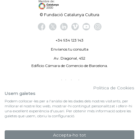
© Fundació Catalunya Cultura
+34 934 123 143
Envíanos tu consulta
Av. Diagonal, 452
Edificio Cámara de Comercio de Barcelona.
Aviso legal
Politica de Cookies
Política de privacidad
Usem galetes
Podem col·locar-les per a l'anàlisi de les dades dels nostres visitants, per
By 100X100NET
millorar el nostre lloc web, mostrar-hi contingut personalitzat i oferir-hi
una excel·lent experiència d'usuari. Per obtenir més informació sobre les
galetes que usem, obriu la configuració.
f (NEWSLETTER)
Suscríbete a nuestra newsletter
Accepta-ho tot