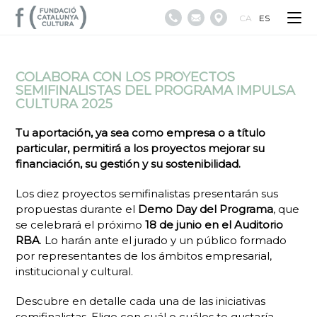
CA
ES
COLABORA CON LOS PROYECTOS
SEMIFINALISTAS DEL PROGRAMA IMPULSA
CULTURA 2025
Tu aportación, ya sea como empresa o a título
particular, permitirá a los proyectos mejorar su
financiación, su gestión y su sostenibilidad.
Los diez proyectos semifinalistas presentarán sus
propuestas durante el
Demo Day
del Programa
, que
se celebrará el próximo
18 de junio en el Auditorio
RBA
. Lo harán ante el jurado y un público formado
por representantes de los ámbitos empresarial,
institucional y cultural.
Descubre en detalle cada una de las iniciativas
semifinalistas. Elige con cuál o cuáles te gustaría