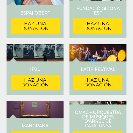
FUNDACIÓ GIRONA
ESPAI OBERT
EST
HAZ UNA
HAZ UNA
DONACIÓN
DONACIÓN
IP2U
LATIR FESTIVAL
HAZ UNA
HAZ UNA
DONACIÓN
DONACIÓN
OMAC – ORQUESTRA
DE MÚSIQUES
D’ARREL DE
MANGRANA
CATALUNYA