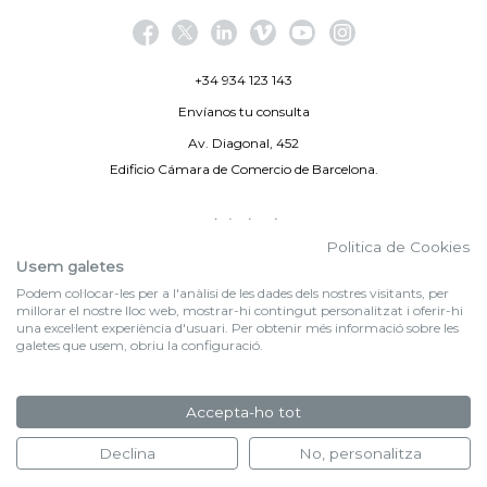
+34 934 123 143
Envíanos tu consulta
Av. Diagonal, 452
Edificio Cámara de Comercio de Barcelona.
Aviso legal
Politica de Cookies
Política de privacidad
Usem galetes
Podem col·locar-les per a l'anàlisi de les dades dels nostres visitants, per
By 100X100NET
millorar el nostre lloc web, mostrar-hi contingut personalitzat i oferir-hi
una excel·lent experiència d'usuari. Per obtenir més informació sobre les
galetes que usem, obriu la configuració.
f (NEWSLETTER)
Suscríbete a nuestra newsletter
Accepta-ho tot
FORMULARIO DE INSCRIPCIÓN
Declina
No, personalitza