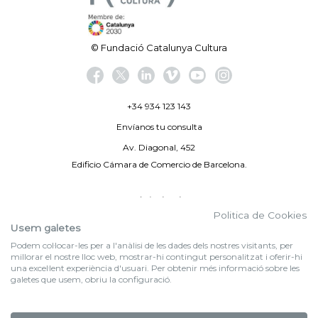
© Fundació Catalunya Cultura
+34 934 123 143
Envíanos tu consulta
Av. Diagonal, 452
Edificio Cámara de Comercio de Barcelona.
Aviso legal
Politica de Cookies
Política de privacidad
Usem galetes
Podem col·locar-les per a l'anàlisi de les dades dels nostres visitants, per
By 100X100NET
millorar el nostre lloc web, mostrar-hi contingut personalitzat i oferir-hi
una excel·lent experiència d'usuari. Per obtenir més informació sobre les
galetes que usem, obriu la configuració.
f (NEWSLETTER)
Suscríbete a nuestra newsletter