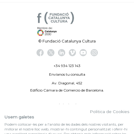
© Fundació Catalunya Cultura
+34 934 123 143
Envíanos tu consulta
Av. Diagonal, 452
Edificio Cámara de Comercio de Barcelona.
Aviso legal
Politica de Cookies
Política de privacidad
Usem galetes
Podem col·locar-les per a l'anàlisi de les dades dels nostres visitants, per
By 100X100NET
millorar el nostre lloc web, mostrar-hi contingut personalitzat i oferir-hi
una excel·lent experiència d'usuari. Per obtenir més informació sobre les