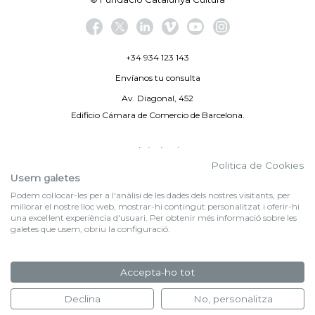
+34 934 123 143
Envíanos tu consulta
Av. Diagonal, 452
Edificio Cámara de Comercio de Barcelona.
Aviso legal
Politica de Cookies
Política de privacidad
Usem galetes
Podem col·locar-les per a l'anàlisi de les dades dels nostres visitants, per
By 100X100NET
millorar el nostre lloc web, mostrar-hi contingut personalitzat i oferir-hi
una excel·lent experiència d'usuari. Per obtenir més informació sobre les
galetes que usem, obriu la configuració.
f (NEWSLETTER)
Suscríbete a nuestra newsletter
Accepta-ho tot
FORMULARIO DE INSCRIPCIÓN
Declina
No, personalitza