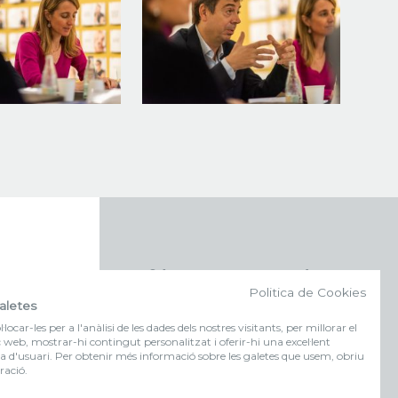
f (NEWSLETTER)
Politica de Cookies
aletes
Suscríbete a nuestra newsletter
locar-les per a l'anàlisi de les dades dels nostres visitants, per millorar el
c web, mostrar-hi contingut personalitzat i oferir-hi una excel·lent
a d'usuari. Per obtenir més informació sobre les galetes que usem, obriu
FORMULARIO DE
ració.
INSCRIPCIÓN