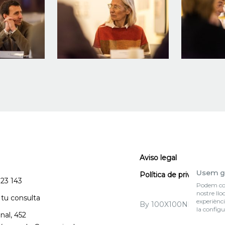
Aviso legal
Usem g
Política de privacidad
123 143
Podem col·
nostre llo
 tu consulta
experiènci
By 100X100NET
la configu
nal, 452