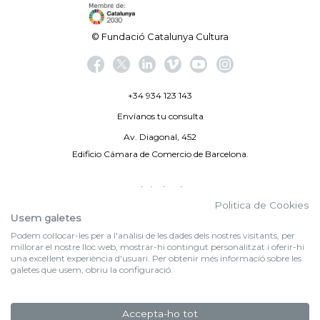
© Fundació Catalunya Cultura
+34 934 123 143
Envíanos tu consulta
Av. Diagonal, 452
Edificio Cámara de Comercio de Barcelona.
Aviso legal
Politica de Cookies
Política de privacidad
Usem galetes
Podem col·locar-les per a l'anàlisi de les dades dels nostres visitants, per
By 100X100NET
millorar el nostre lloc web, mostrar-hi contingut personalitzat i oferir-hi
una excel·lent experiència d'usuari. Per obtenir més informació sobre les
galetes que usem, obriu la configuració.
f (NEWSLETTER)
Suscríbete a nuestra newsletter
Accepta-ho tot