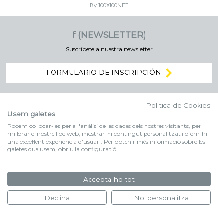
By 100X100NET
f (NEWSLETTER)
Suscríbete a nuestra newsletter
FORMULARIO DE INSCRIPCIÓN
Politica de Cookies
Usem galetes
Podem col·locar-les per a l'anàlisi de les dades dels nostres visitants, per
millorar el nostre lloc web, mostrar-hi contingut personalitzat i oferir-hi
una excel·lent experiència d'usuari. Per obtenir més informació sobre les
galetes que usem, obriu la configuració.
Accepta-ho tot
Declina
No, personalitza