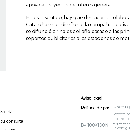
apoyo a proyectos de interés general.
En este sentido, hay que destacar la colabor
Cataluña en el diseño de la campaña de divu
se difundió a finales del año pasado a las pri
soportes publicitarios a las estaciones de me
Aviso legal
Usem g
Política de privacidad
123 143
Podem col·
nostre llo
 tu consulta
experiènci
By 100X100NET
la configu