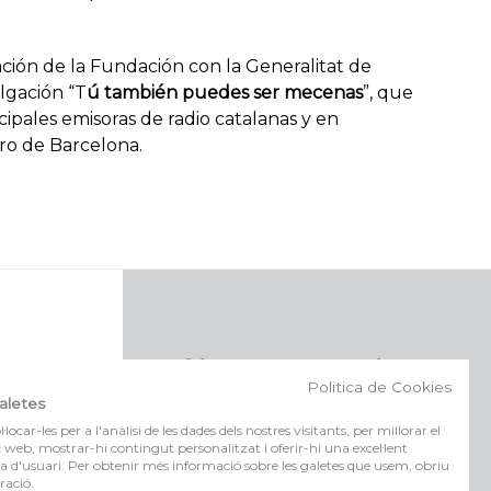
ación de la Fundación con la Generalitat de
lgación “T
ú también puedes ser mecenas
”, que
ncipales emisoras de radio catalanas y en
tro de Barcelona.
f (NEWSLETTER)
Politica de Cookies
aletes
Suscríbete a nuestra newsletter
locar-les per a l'anàlisi de les dades dels nostres visitants, per millorar el
c web, mostrar-hi contingut personalitzat i oferir-hi una excel·lent
a d'usuari. Per obtenir més informació sobre les galetes que usem, obriu
FORMULARIO DE
ració.
INSCRIPCIÓN